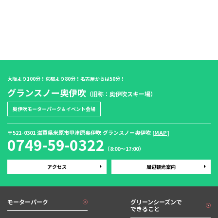
大阪より100分！京都より80分！名古屋からは50分！
グランスノー奥伊吹
（旧称：奥伊吹スキー場）
奥伊吹モーターパーク＆イベント会場
〒521-0301 滋賀県米原市甲津原奥伊吹 グランスノー奥伊吹 [
MAP
]
0749-59-0322
（8:00〜17:00）
アクセス
周辺観光案内
モーターパーク
グリーンシーズンで
できること