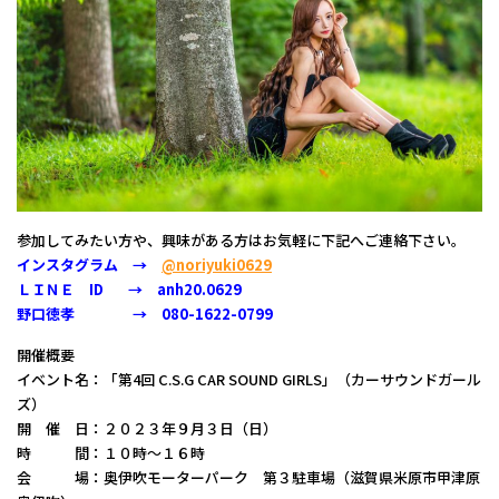
参加してみたい方や、興味がある方はお気軽に下記へご連絡下さい。
インスタグラム →
@noriyuki0629
ＬＩＮＥ ID → anh20.0629
野口徳孝 → 080-1622-0799
開催概要
イベント名：「第4回 C.S.G CAR SOUND GIRLS」（カーサウンドガール
ズ）
開 催 日：２０２３年９月３日（日）
時 間：１０時～１６時
会 場：奥伊吹モーターパーク 第３駐車場（滋賀県米原市甲津原