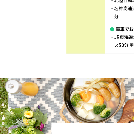
北陸自動車
名神高速道
分
電車でお
JR東海
ス50分 