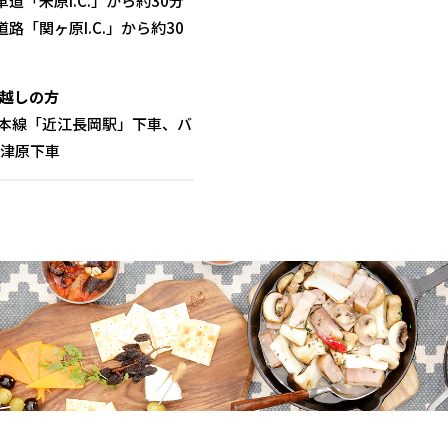
道「米原I.C.」から約30分
路「関ヶ原I.C.」から約30
越しの方
道本線「近江長岡駅」下車、バ
甲津原下車