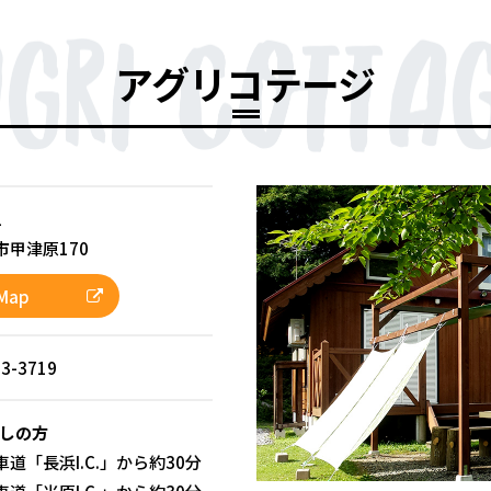
アグリコテージ
1
甲津原170
Map
53-3719
しの方
道「長浜I.C.」から約30分