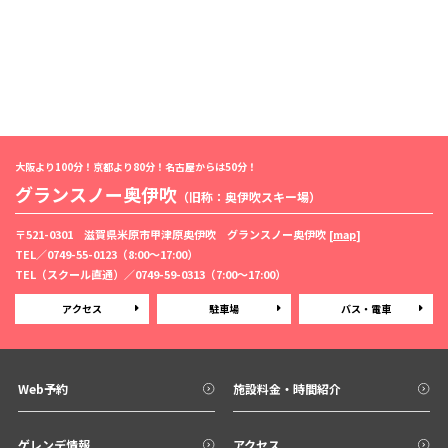
大阪より100分！京都より80分！名古屋からは50分！
グランスノー奥伊吹
（旧称：奥伊吹スキー場）
〒521-0301 滋賀県米原市甲津原奥伊吹 グランスノー奥伊吹 [
map
]
TEL／
0749-55-0123
（8:00〜17:00）
TEL（スクール直通）／
0749-59-0313
（7:00〜17:00）
アクセス
駐車場
バス・電車
Web予約
施設料金・時間紹介
ゲレンデ情報
アクセス