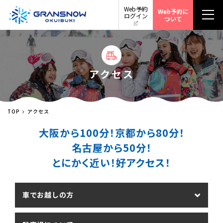
Web予約
Web予約に
ログイン
ついて
アクセス
TOP
アクセス
大阪から100分！京都から80分！
名古屋から50分！
とにかく近い！好アクセス！
車でお越しの方