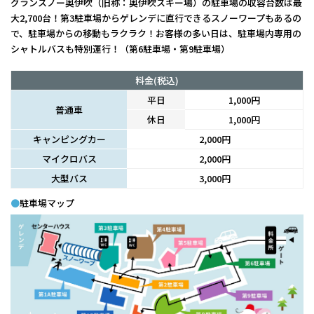
グランスノー奥伊吹（旧称：奥伊吹スキー場）の駐車場の収容台数は最
大2,700台！第3駐車場からゲレンデに直行できるスノーワープもあるの
で、駐車場からの移動もラクラク！お客様の多い日は、駐車場内専用の
シャトルバスも特別運行！（第6駐車場・第9駐車場）
料金(税込)
平日
1,000円
普通車
休日
1,000円
キャンピングカー
2,000円
マイクロバス
2,000円
大型バス
3,000円
●
駐車場マップ