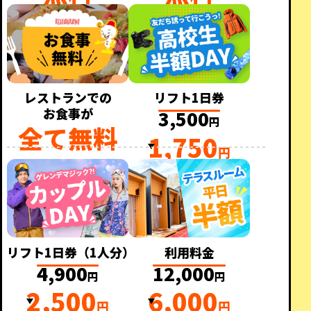
レストランでの
リフト1日券
お食事が
3,500
円
全て無料
1,750
円
リフト1日券（1人分）
利用料金
4,900
12,000
円
円
2,500
6,000
円
円