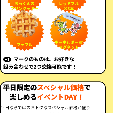
おっくんの
レッドブル
プリンクッキー
×3本
キーホルダーor
ワッフル
マグネット
マークのものは、お好きな
+1
組み合わせで2つ交換可能です！
平日限定の
スペシャル価格
で
楽しめる
イベントDAY！
平日ならではのおトクなスペシャル価格が盛り