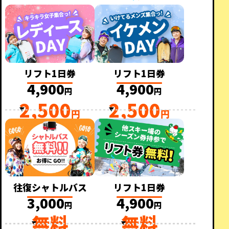
リフト1日券
リフト1日券
4,900
4,900
円
円
2,500
2,500
円
円
往復シャトルバス
リフト1日券
3,000
4,900
円
円
無料
無料