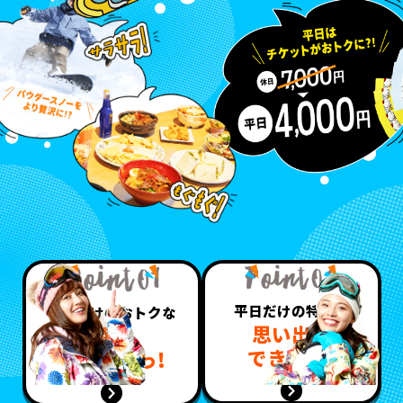
平日だけの特別な
平日だけのおトクな
思い出が
特典
できるっ!
盛り沢山っ!