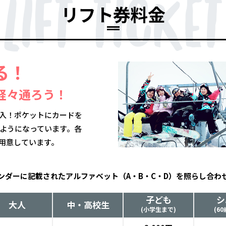
リフト券料金
る！
軽々通ろう！
導入！ポケットにカードを
ようになっています。各
用意しています。
ンダーに記載されたアルファベット（A・B・C・D）を照らし合わ
子ども
シ
大人
中・高校生
(小学生まで)
(6