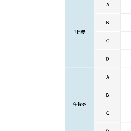
A
B
1日券
C
D
A
B
午後券
C