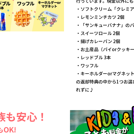
行っています。現金以外にも
・ソフトクリーム「クレミ
・レモンミンチカツ 2個
・「サンキューバナナ」のバ
・スイーツロール 2個
・揚げカレーパン 2個
・お土産品（パイorクッキ
・レッドブル 3本
・ワッフル
・キーホルダーorマグネッ
の返却特典の中から1つお選
れずに♪
族も安心！
OK!