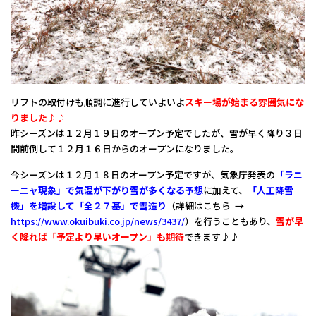
リフトの取付けも順調に進行していよいよ
スキー場が始まる雰囲気にな
りました♪♪
昨シーズンは１２月１９日のオープン予定でしたが、雪が早く降り３日
間前倒して１２月１６日からのオープンになりました。
今シーズンは１２月１８日のオープン予定ですが、気象庁発表の
「ラニ
ーニャ現象」で気温が下がり雪が多くなる予想
に加えて、
「人工降雪
機」を増設して「全２７基」で雪造り
（詳細はこちら →
https://www.okuibuki.co.jp/news/3437/
）を行うこともあり、
雪が早
く降れば「予定より早いオープン」も期待
できます♪♪