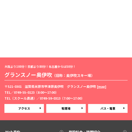
大阪より100分！京都より80分！名古屋からは50分！
グランスノー奥伊吹
（旧称：奥伊吹スキー場）
〒521-0301 滋賀県米原市甲津原奥伊吹 グランスノー奥伊吹 [
map
]
TEL／
0749-55-0123
（8:00〜17:00）
TEL（スクール直通）／
0749-59-0313
（7:00〜17:00）
アクセス
駐車場
バス・電車
Web予約
施設料金・時間紹介