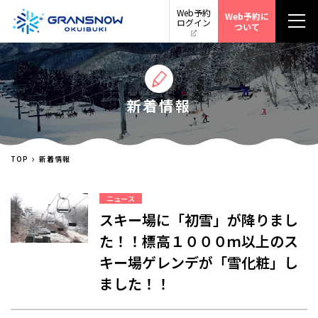
Web予約
Web予約に
ログイン
ついて
新着情報
TOP
新着情報
ニュース
スキー場に「初雪」が降りまし
た！！標高１０００ｍ以上のス
キー場ゲレンデが「雪化粧」し
ました！！