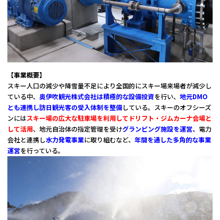
【事業概要】
スキー人口の減少や降雪量不足により全国的にスキー場来場者が減少し
ている中、
奥伊吹観光株式会社は積極的な設備投資
を行い、
地元DMO
とも連携し訪日観光客の受入体制を整備
している。スキーのオフシーズ
ンには
スキー場の広大な駐車場を利用してドリフト・ジムカーナ会場と
して活用
、地元自治体の指定管理を受け
グランピング施設を運営、
電力
会社と連携し
水力発電事業
に取り組むなど、
年間を通した多角的な事業
運営
を行っている。