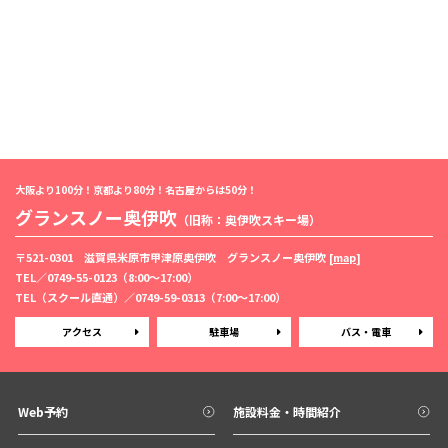
大阪より100分！京都より80分！名古屋からは50分！
グランスノー奥伊吹
（旧称：奥伊吹スキー場）
〒521-0301 滋賀県米原市甲津原奥伊吹 グランスノー奥伊吹 [
map
]
TEL／
0749-55-0123
（8:00〜17:00）
TEL（スクール直通）／
0749-59-0313
（7:00〜17:00）
アクセス
駐車場
バス・電車
Web予約
施設料金・時間紹介