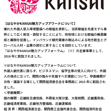
【はなやかKANSAI魅力アップアワードについて】
優れた外国人受入環境整備への取組を表彰し、当該取組を先進モデル事
例として広く発信・周知することにより、他地域における取組の機運醸
成と展開を促進し、インバウンド観光需要の取込みによる地方創生とグ
ローバル人材・企業の誘引に資することを目的としています。
「はなやかKANSAI魅力アップフォーラム」（※）の主要事業として、
2016 年に創設されました。
※はなやかKANSAI魅力アップフォーラムについて
外国人観光客に限らず、ビジネスマン、留学生等の受入に向けて、外国
人の視点に立って、関西の強みや克服すべき課題について、参画機関が
共有・議論する場として関西経済連合会を事務局に 2015 年に創設され
ました。
＜参画機関＞
国の機関：近畿総合通信局、外務省大阪分室、大阪税関、近畿農政局、
近畿経済産業局、近畿地方整備局、近畿運輸局
経 済 界：関西経済連合会、関西商工会議所連合会、関西経済同友会