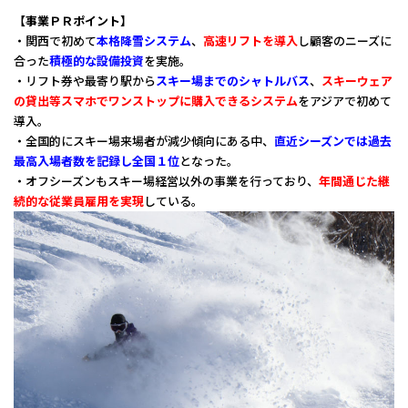
【事業ＰＲポイント】
・関西で初めて
本格降雪システム
、
高速リフトを導入
し顧客のニーズに
合った
積極的な設備投資
を実施。
・リフト券や最寄り駅から
スキー場までのシャトルバス
、
スキーウェア
の貸出等スマホでワンストップに購入できるシステム
をアジアで初めて
導入。
・全国的にスキー場来場者が減少傾向にある中、
直近シーズンでは過去
最高入場者数を記録し全国１位
となった。
・オフシーズンもスキー場経営以外の事業を行っており、
年間通じた継
続的な従業員雇用を実現
している。