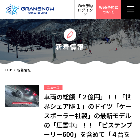
Web予約
Web予約に
ログイン
ついて
新着情報
TOP
新着情報
ニュース
車両の総額「２億円」！！「世
界シェア№１」のドイツ「ケー
スボーラー社製」の最新モデル
の「圧雪車」！！ 「ピステンブ
ーリー600」を含めて「４台を