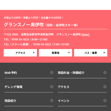
大阪より100分！京都より80分！名古屋からは50分！
グランスノー奥伊吹
（旧称：奥伊吹スキー場）
〒521-0301 滋賀県米原市甲津原奥伊吹 グランスノー奥伊吹 [
map
]
TEL／
0749-55-0123
（8:00〜17:00）
TEL（スクール直通）／
0749-59-0313
（7:00〜17:00）
アクセス
駐車場
バス・電車
Web予約
施設料金・時間紹介
ゲレンデ情報
アクセス
施設紹介
イベント