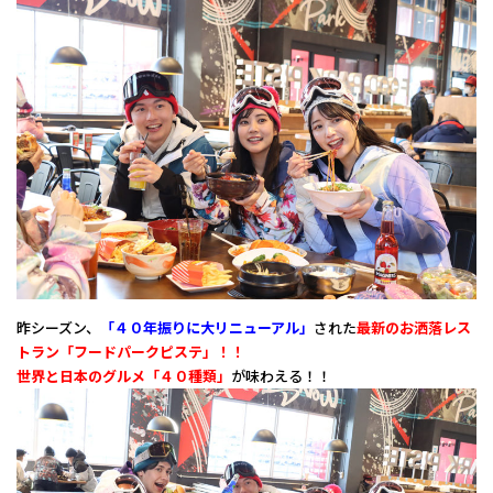
昨シーズン、
「４０年振りに大リニューアル」
された
最新のお洒落レス
トラン「フードパークピステ」！！
世界と日本のグルメ「４０種類」
が味わえる！！