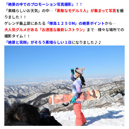
「絶景の中でのプロモーション写真撮影」！！
「素晴らしいお天気」の中…
「素敵なモデル５人」が集まって写真
を撮
りました！！
ゲレンデ最上部にあたる
「標高１２５０M」の絶景ポイント
から…
大人気グルメがある「お洒落な最新レストラン」
まで…様々な場所での
撮影タイム！！
「絶景と笑顔」がそろう素晴らしい１日
になりました♪♪