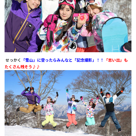
せっかく
「雪山」
に登ったら
みんなと「記念撮影」！！
「思い出」も
たくさん
残そう♪♪