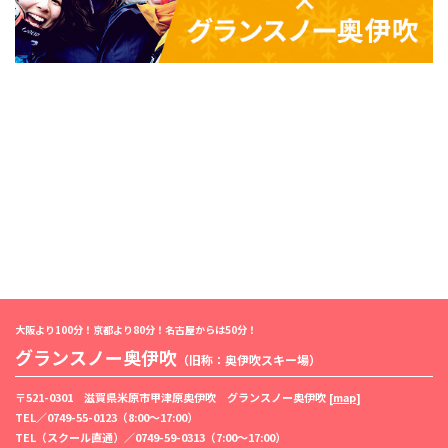
大阪より100分！京都より80分！名古屋からは50分！
グランスノー奥伊吹
（旧称：奥伊吹スキー場）
〒521-0301 滋賀県米原市甲津原奥伊吹 グランスノー奥伊吹 [
map
]
TEL／
0749-55-0123
（8:00〜17:00）
TEL（スクール直通）／
0749-59-0313
（7:00〜17:00）