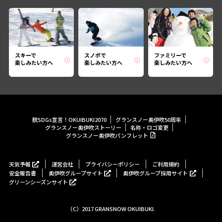
スキーで
スノボで
ファミリーで
楽しみたい方へ
楽しみたい方へ
楽しみたい方へ
脱SDGs宣言！OKUIBUKI2070
グランスノー奥伊吹50周年
グランスノー奥伊吹ストーリー
名称・ロゴ変更
グランスノー奥伊吹パンフレット
天気予報
運営会社
プライバシーポリシー
ご利用規約
安全報告書
奥伊吹グループサイト
奥伊吹グループ採用サイト
グリーンシーズンサイト
（C）2017 GRANSNOW OKUIBUKI.