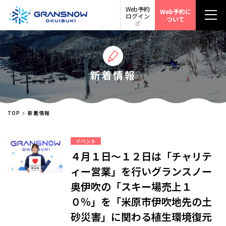
Web予約
Web予約に
ログイン
ついて
新着情報
TOP
新着情報
イベント
４月１日～１２日は「チャリテ
ィー営業」を行いグランスノー
奥伊吹の「スキー場売上１
０％」を「米原市伊吹地先の土
砂災害」に関わる植生環境復元