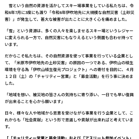
雪という自然の資源を活かしてスキー場事業をしている私たちは、令
和6年7月に3度にも渡り「令和6年伊吹地先に大規模な自然災害（土砂災
害）」が発生して、甚大な被害が出たことに大きく心を痛めました。
「雪」という資源は、多くの人々を楽しませるスキー場というレジャー
に変えられる一方で、自然災害にもなりえるという側面も合わせ持って
います。
だからこそ私たちは、その自然資源を使って事業を行っている企業とし
て、「米原市伊吹地先の土砂災害」の原因の一つである、伊吹山の植生
環境を守る為「伊吹山植生復元プロジェクト」への寄付を目的に、４月
１２日（土）の「チャリティー営業」と「募金活動」を行う事に決めま
した。
「地域を想い、被災地の皆さんの気持ちに寄り添い、一日でも早い復興
が出来ることを心から願います」
日々、様々な人や地域から恩恵を受けながら事業を行う企業として、こ
れからも「社会貢献」という形で恩返しや貢献が出来ればと考えていま
す。
【「チャリティー営業と募金活動」および「アスリート参加イベント」