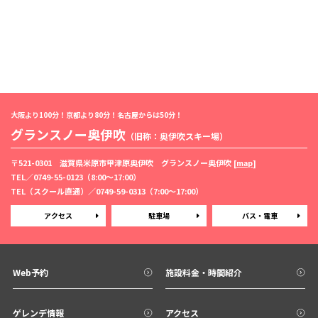
大阪より100分！京都より80分！名古屋からは50分！
グランスノー奥伊吹
（旧称：奥伊吹スキー場）
〒521-0301 滋賀県米原市甲津原奥伊吹 グランスノー奥伊吹 [
map
]
TEL／
0749-55-0123
（8:00〜17:00）
TEL（スクール直通）／
0749-59-0313
（7:00〜17:00）
アクセス
駐車場
バス・電車
Web予約
施設料金・時間紹介
ゲレンデ情報
アクセス