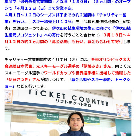
年間で「過去最長営業期間」となる「１５０日」（５ヵ月間）のオープ
ンで「４月１２日（日）まで営業予定。
４月１日～１２日のシーズン終了までの約２週間は「チャリティー営
業」を行い、「スキー場売上げ１０％」
を「令和６年伊吹地先の土砂災
害」の原因の一つである、
伊吹山の植生環境の復元に向けて「伊吹山植
生復元プロジェクト」への寄付
を行うことと合わせて、
３月１８日～４
月１２日の約１ヵ月間の「募金活動」も行い、募金も合わせて寄付
しま
す。
チャリティー営業期間中の４月７日（火）には、
冬季オリンピック３大
会連続日本代表、元スキーモーグル選手の「伊藤みき」さん
、同じく元
スキーモーグル選手で
ワールドカップや世界選手権に出場して活躍した
「伊藤さつき」さん
が駆けつけて、
「募金活動やスキー滑走、トークシ
ョー」
などを行います。