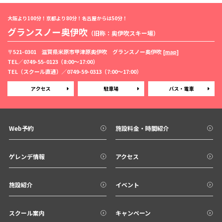
大阪より100分！京都より80分！名古屋からは50分！
グランスノー奥伊吹
（旧称：奥伊吹スキー場）
〒521-0301 滋賀県米原市甲津原奥伊吹 グランスノー奥伊吹 [
map
]
TEL／
0749-55-0123
（8:00〜17:00）
TEL（スクール直通）／
0749-59-0313
（7:00〜17:00）
アクセス
駐車場
バス・電車
Web予約
施設料金・時間紹介
ゲレンデ情報
アクセス
施設紹介
イベント
スクール案内
キャンペーン